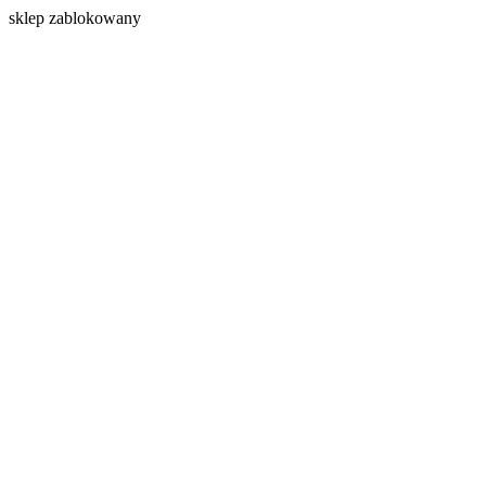
s
klep zablokowany