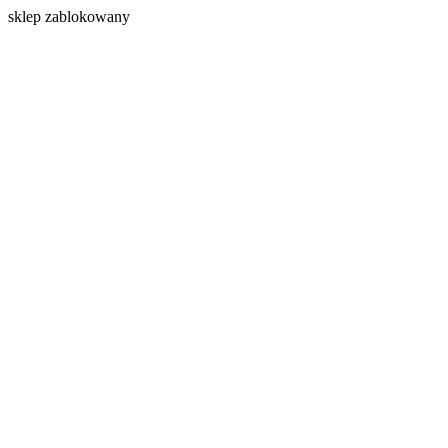
s
klep zablokowany