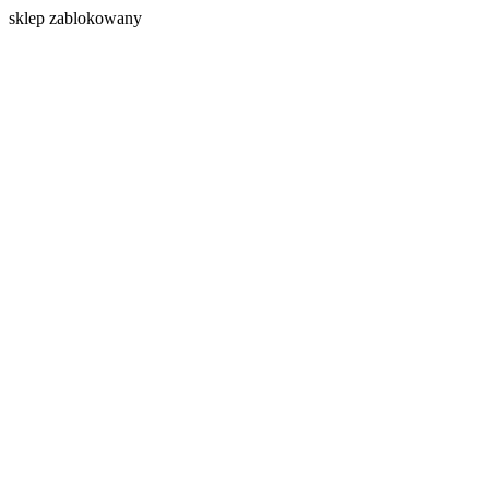
s
klep zablokowany