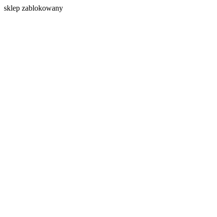
s
klep zablokowany