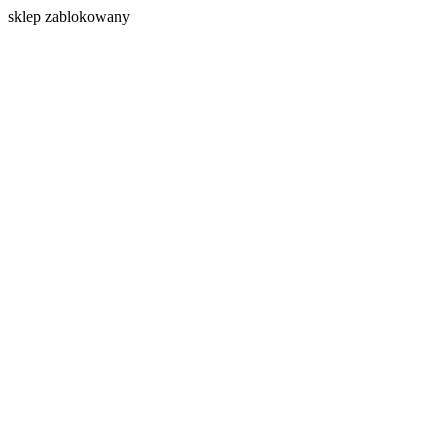
s
klep zablokowany