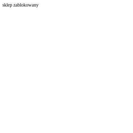
s
klep zablokowany