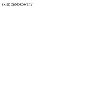
s
klep zablokowany