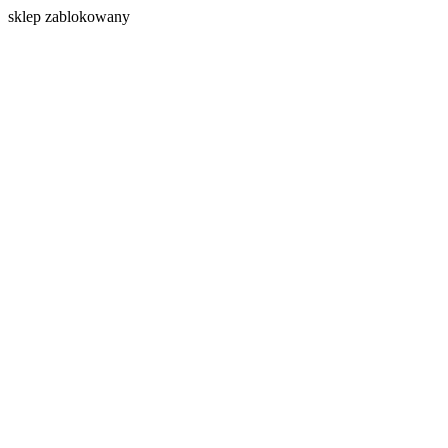
s
klep zablokowany