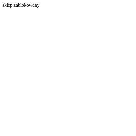
s
klep zablokowany