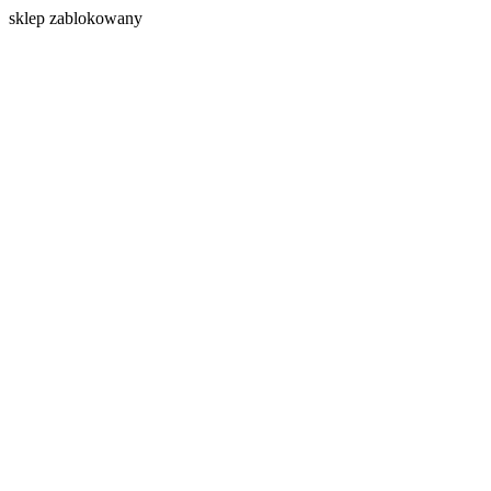
s
klep zablokowany