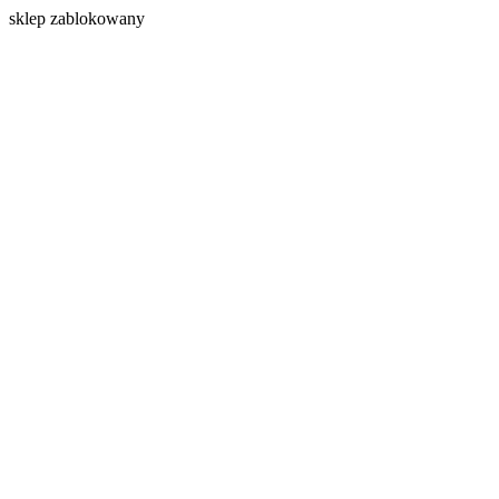
s
klep zablokowany