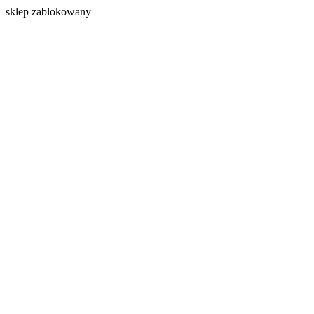
s
klep zablokowany