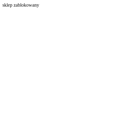
s
klep zablokowany