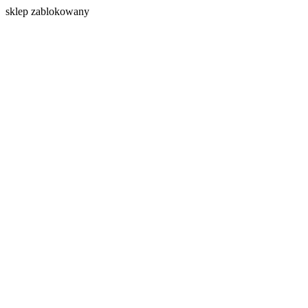
s
klep zablokowany