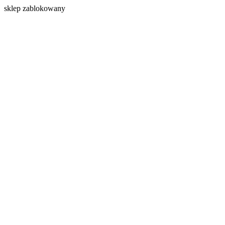
s
klep zablokowany