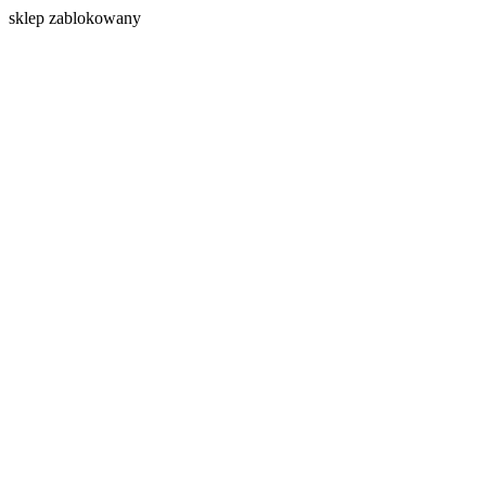
s
klep zablokowany