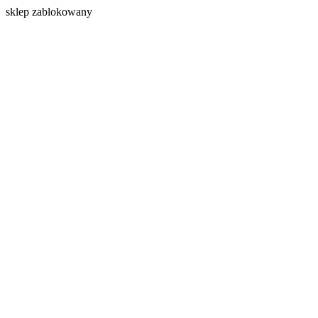
s
klep zablokowany