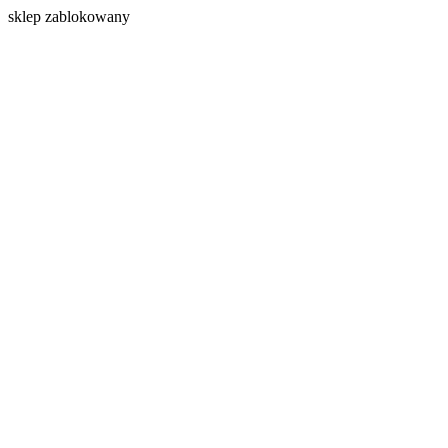
s
klep zablokowany