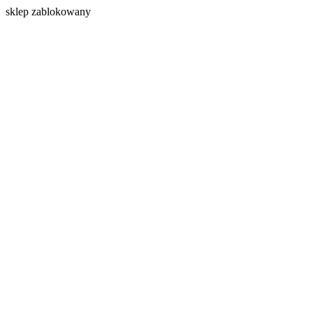
s
klep zablokowany