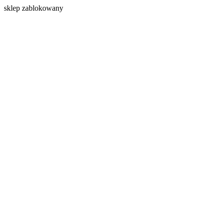
s
klep zablokowany