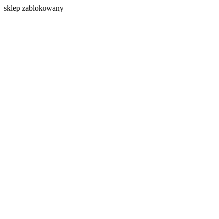
s
klep zablokowany