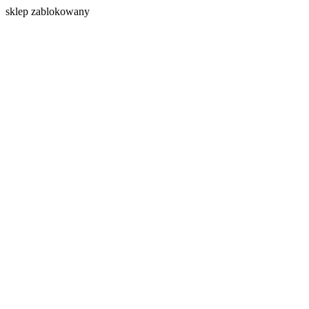
s
klep zablokowany