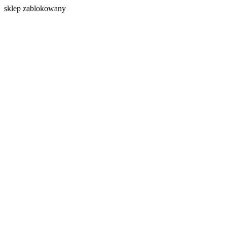
s
klep zablokowany