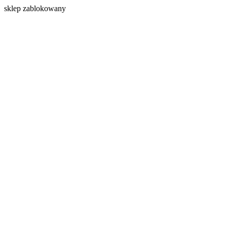
s
klep zablokowany