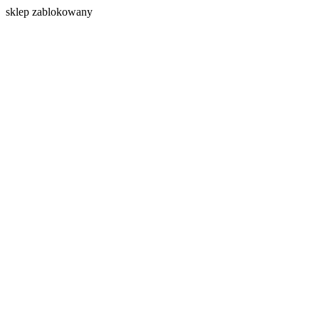
s
klep zablokowany