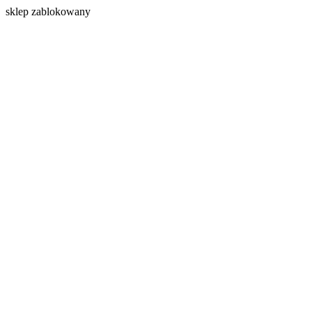
s
klep zablokowany