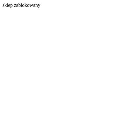
s
klep zablokowany