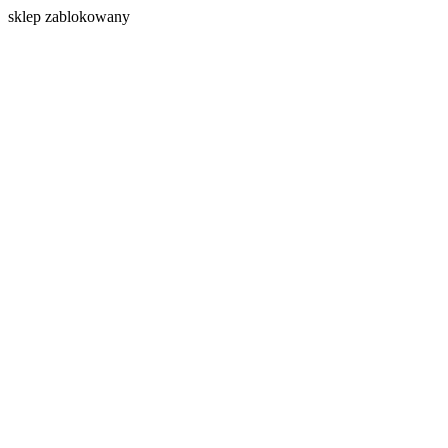
s
klep zablokowany