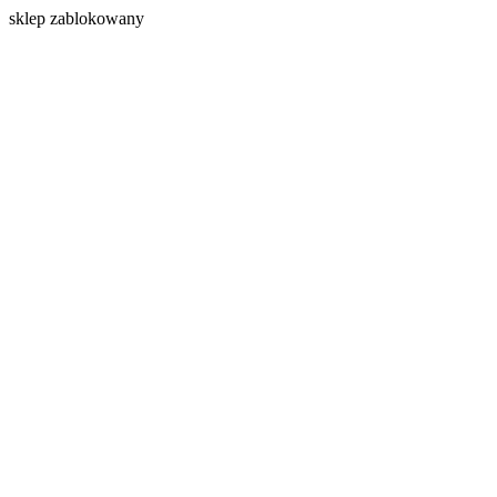
s
klep zablokowany