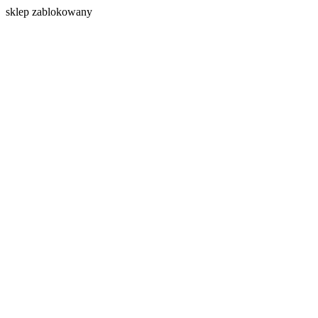
s
klep zablokowany