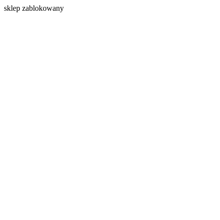
s
klep zablokowany