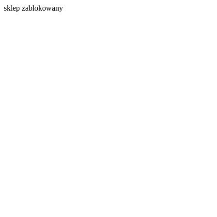
s
klep zablokowany